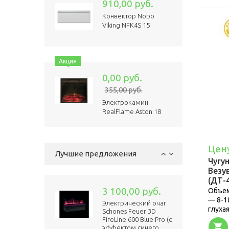
910,00 руб.
Биокамин Firelight
BFP/W-90 Black
Конвектор Nobo
Viking NFK4S 15
2 650,00 руб.
Акция
Биокамин Firelight
BFP/F-55 Sphere
0,00 руб.
355,00 руб.
Электрокамин
RealFlame Aston 18
1 650,00 руб.
Биокамин Firelight
BFP/F-45 X
Акция
Цен
Лучшие предложения
0,00 руб.
Чугу
Везу
Печь-камин Kaw-Met
(ДТ-4
P7 (9 кВт) EKO
3 100,00 руб.
Объем
— 8-1
Электрический очаг
глухая
Schones Feuer 3D
Акция
FireLine 600 Blue Pro (с
эффектом cинего