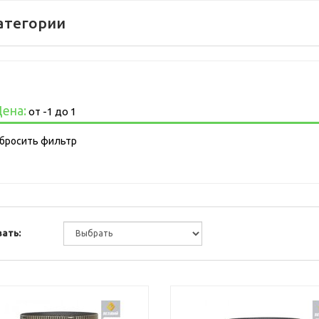
атегории
ена:
от
-1
до
1
бросить фильтр
ать: