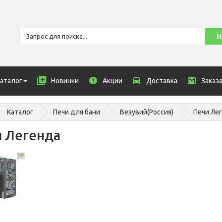
аталог
Новинки
Акции
Доставка
Заказ
Каталог
Печи для бани
Везувий(Россия)
Печи Ле
 Легенда