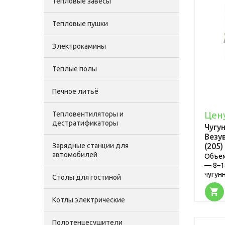
Тепловые завесы
Тепловые пушки
Электрокамины
Теплые полы
Печное литьё
Акция
Цен
0,00 руб.
Тепловентиляторы и
дестратификаторы
Чугу
335,00 руб.
Везу
Биокамин Kratki Hotel
(205)
Зарядные станции для
mini черный
автомобилей
Объем
— 8–1
чугун
Столы для гостиной
Акция
0,00 руб.
Котлы электрические
Электрокамин
RealFlame MoonBlaze
3 100,00 руб.
Полотенцесушители
Lux S BL