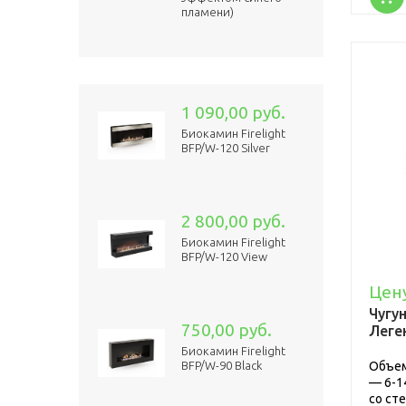
0,00 руб.
пламени)
2 037,00 руб.
Каминная топка Kaw-
Met W17 Decor 14 кВт
1 090,00 руб.
Акция
Биокамин Firelight
0,00 руб.
BFP/W-120 Silver
335,00 руб.
Биокамин Kratki Hotel
mini черный
2 800,00 руб.
Биокамин Firelight
BFP/W-120 View
Акция
Цен
0,00 руб.
Чугу
Электрокамин
750,00 руб.
Леген
RealFlame MoonBlaze
Lux S BL
Биокамин Firelight
Объем
BFP/W-90 Black
— 6-1
со ст
Акция