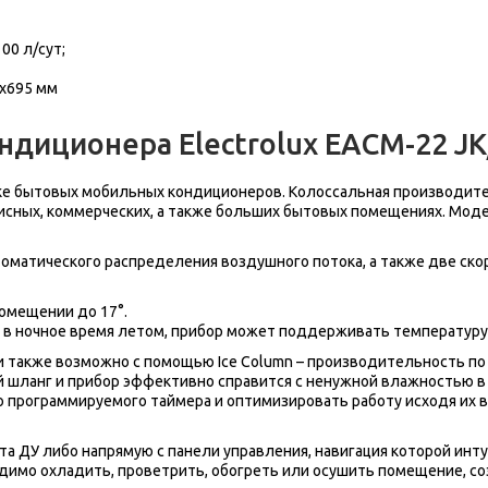
00 л/сут;
x695
мм
ндиционера Electrolux EACM-22 J
е бытовых мобильных кондиционеров. Колоссальная производител
сных, коммерческих, а также больших бытовых помещениях. Моде
оматического распределения воздушного потока, а также две ско
омещении до 17°.
и в ночное время летом, прибор может поддерживать температуру 
акже возможно с помощью Ice Column – производительность по о
 шланг и прибор эффективно справится с ненужной влажностью в
 программируемого таймера и оптимизировать работу исходя их 
 ДУ либо напрямую с панели управления, навигация которой инту
одимо охладить, проветрить, обогреть или осушить помещение, 