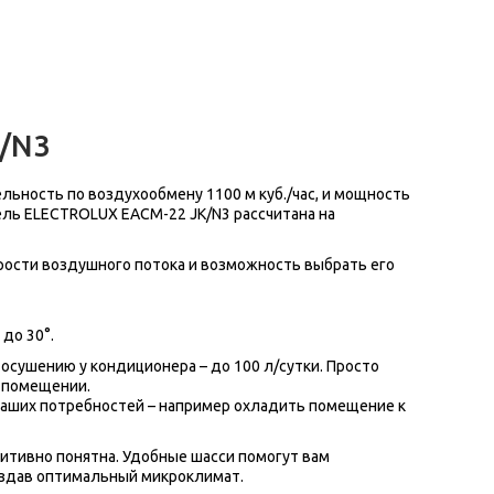
K/N3
ьность по воздухообмену 1100 м куб./час, и мощность
ль ELECTROLUX EACM-22 JK/N3 рассчитана на
рости воздушного потока и возможность выбрать его
до 30°.
сушению у кондиционера – до 100 л/сутки. Просто
 помещении.
ваших потребностей – например охладить помещение к
итивно понятна. Удобные шасси помогут вам
создав оптимальный микроклимат.