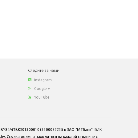
Следите за нами
Instagram
Google +
YouTube
/с BY84MTBK30130001093300052235 в ЗАО "МТБанк", БИК
by. Ссылка должна находиться на каждой странице с