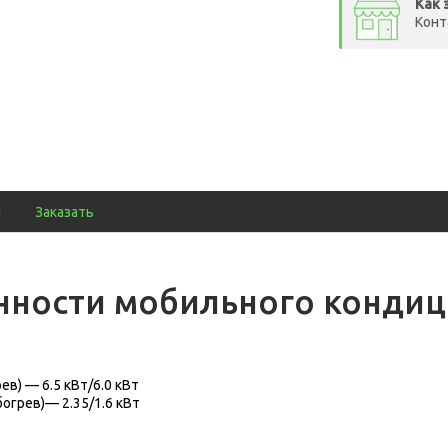
Как 
Конт
ы
Заказать
ности мобильного кондици
в) — 6.5 кВт/6.0 кВт
огрев)— 2.35/1.6 кВт