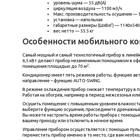
уровень шума — 55 дБ(А)
циркуляция воздуха — 1100 м3/ч
Макс. производительность осушения — 1
установка — напольная
габаритные размеры (ШхВхГ) —
1140x540
вес нетто — 55.5 кг
Особенности мобильного ко
Самый мощный и самый технологичный прибор в линейк
6,5 кВт делают прибор незаменимым помощником в офи
2
помещения площадью до 70 м
.
Кондиционер имеет пять режимов работы, функцию авт
направление – функцию AUTO-SWING.
В режиме охлаждения прибор снижает температуру в п
Работая на обогрев, например в период межсезонья ил
Осушить помещение с повышенным уровнем влажности т
выберите функцию осушения, присоедините дренажный
Вы можете настроить время работы прибора с помощью
вашему приходу или отключить в ночное время.
Управление прибором осуществляется с помощью пульта
переместить прибор именно в то место, где вам необх