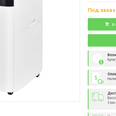
Под заказ
В 
Возм
Купи
Опл
Нали
Дос
Бесп
5 км