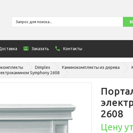
Доставка
Заказать
Контакты
окомплекты
Dimplex
Каминокомплекты из дерева
лектрокамином Symphony 2608
Портал
элект
2608
Цену у