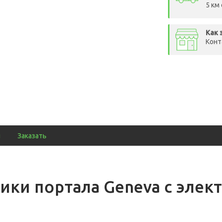
5 км
Как 
Конт
ы
Заказать
ики портала Geneva c эле