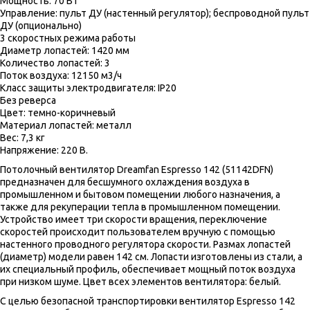
Мощность: 70 Вт
Управление: пульт ДУ (настенный регулятор); беспроводной пульт
ДУ (опционально)
3 скоростных режима работы
Диаметр лопастей: 1420 мм
Количество лопастей: 3
Поток воздуха: 12150 м3/ч
Класс защиты электродвигателя: IP20
Без реверса
Цвет: темно-коричневый
Материал лопастей: металл
Вес: 7,3 кг
Напряжение: 220 В.
Потолочный вентилятор Dreamfan Espresso 142 (51142DFN)
предназначен для бесшумного охлаждения воздуха в
промышленном и бытовом помещении любого назначения, а
также для рекуперации тепла в промышленном помещении.
Устройство имеет три скорости вращения, переключение
скоростей происходит пользователем вручную с помощью
настенного проводного регулятора скорости. Размах лопастей
(диаметр) модели равен 142 см. Лопасти изготовлены из стали, а
их специальный профиль, обеспечивает мощный поток воздуха
при низком шуме. Цвет всех элементов вентилятора: белый.
С целью безопасной транспортировки вентилятор Espresso 142