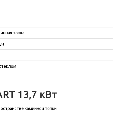
2
0
инная топка
ун
 стеклом
RT 13,7 кВт
ространстве каминной топки