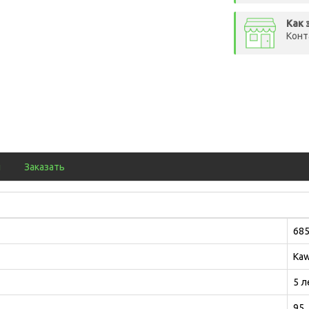
Как 
Конт
ы
Заказать
685
Ka
5 л
95