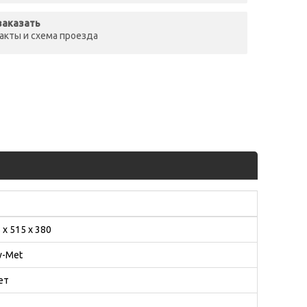
заказать
акты и схема проезда
 х 515 х 380
w-Met
ет