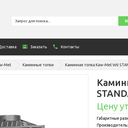
Доставка
Заказать
Контакты
w-Met
Каминные топки
Каминная топка Kaw-Met W6 STA
Камин
STAND
Цену у
Габаритные разм
Производитель: